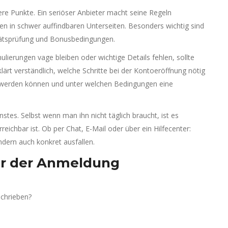
ere Punkte. Ein seriöser Anbieter macht seine Regeln
en in schwer auffindbaren Unterseiten. Besonders wichtig sind
tätsprüfung und Bonusbedingungen.
lierungen vage bleiben oder wichtige Details fehlen, sollte
lärt verständlich, welche Schritte bei der Kontoeröffnung nötig
gt werden können und unter welchen Bedingungen eine
nstes. Selbst wenn man ihn nicht täglich braucht, ist es
eichbar ist. Ob per Chat, E-Mail oder über ein Hilfecenter:
ndern auch konkret ausfallen.
or der Anmeldung
chrieben?