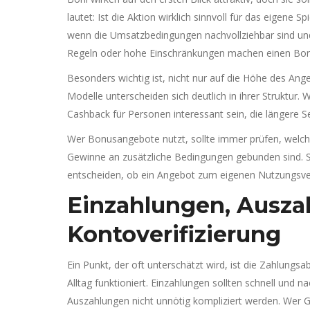
lautet: Ist die Aktion wirklich sinnvoll für das eigene
wenn die Umsatzbedingungen nachvollziehbar sind un
Regeln oder hohe Einschränkungen machen einen Bonu
Besonders wichtig ist, nicht nur auf die Höhe des Ang
Modelle unterscheiden sich deutlich in ihrer Struktur. W
Cashback für Personen interessant sein, die längere S
Wer Bonusangebote nutzt, sollte immer prüfen, welche 
Gewinne an zusätzliche Bedingungen gebunden sind.
entscheiden, ob ein Angebot zum eigenen Nutzungsver
Einzahlungen, Ausz
Kontoverifizierung
Ein Punkt, der oft unterschätzt wird, ist die Zahlungsa
Alltag funktioniert. Einzahlungen sollten schnell und n
Auszahlungen nicht unnötig kompliziert werden. Wer 