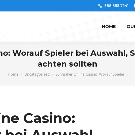
988 885 7541
HOME
OU
o: Worauf Spieler bei Auswahl, 
achten sollten
You are here:
Home
Uncategorized
Sunmaker Online Casino: Worauf Spieler…
ne Casino:
 bei Auswahl,