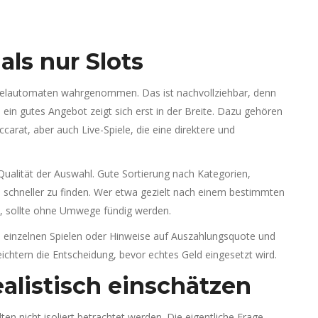
als nur Slots
pielautomaten wahrgenommen. Das ist nachvollziehbar, denn
h ein gutes Angebot zeigt sich erst in der Breite. Dazu gehören
carat, aber auch Live-Spiele, die eine direktere und
 Qualität der Auswahl. Gute Sortierung nach Kategorien,
le schneller zu finden. Wer etwa gezielt nach einem bestimmten
cht, sollte ohne Umwege fündig werden.
 einzelnen Spielen oder Hinweise auf Auszahlungsquote und
eichtern die Entscheidung, bevor echtes Geld eingesetzt wird.
alistisch einschätzen
lten nicht isoliert betrachtet werden. Die eigentliche Frage