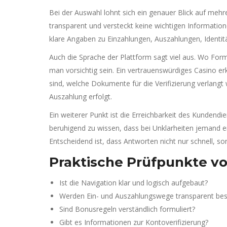
Bei der Auswahl lohnt sich ein genauer Blick auf mehr
transparent und versteckt keine wichtigen Information
klare Angaben zu Einzahlungen, Auszahlungen, Identi
Auch die Sprache der Plattform sagt viel aus. Wo Formu
man vorsichtig sein. Ein vertrauenswürdiges Casino erk
sind, welche Dokumente für die Verifizierung verlan
Auszahlung erfolgt.
Ein weiterer Punkt ist die Erreichbarkeit des Kundendie
beruhigend zu wissen, dass bei Unklarheiten jemand err
Entscheidend ist, dass Antworten nicht nur schnell, so
Praktische Prüfpunkte v
Ist die Navigation klar und logisch aufgebaut?
Werden Ein- und Auszahlungswege transparent bes
Sind Bonusregeln verständlich formuliert?
Gibt es Informationen zur Kontoverifizierung?