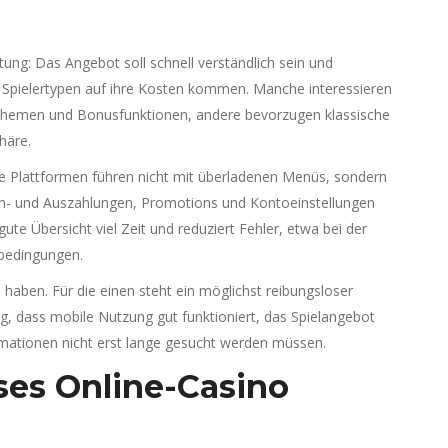
ng: Das Angebot soll schnell verständlich sein und
he Spielertypen auf ihre Kosten kommen. Manche interessieren
 Themen und Bonusfunktionen, andere bevorzugen klassische
häre.
Gute Plattformen führen nicht mit überladenen Menüs, sondern
Ein- und Auszahlungen, Promotions und Kontoeinstellungen
ute Übersicht viel Zeit und reduziert Fehler, etwa bei der
bedingungen.
 haben. Für die einen steht ein möglichst reibungsloser
g, dass mobile Nutzung gut funktioniert, das Spielangebot
ormationen nicht erst lange gesucht werden müssen.
ses Online-Casino