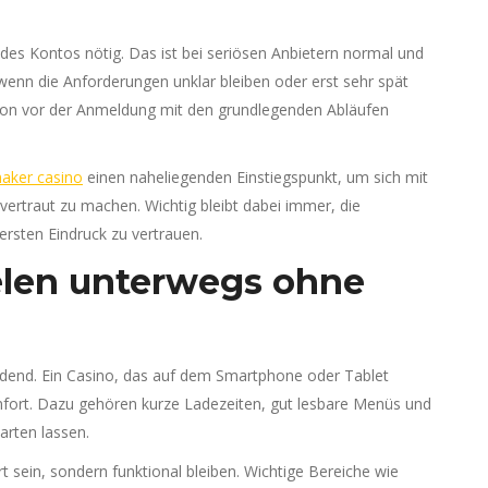
g des Kontos nötig. Das ist bei seriösen Anbietern normal und
 wenn die Anforderungen unklar bleiben oder erst sehr spät
chon vor der Anmeldung mit den grundlegenden Abläufen
aker casino
einen naheliegenden Einstiegspunkt, um sich mit
ertraut zu machen. Wichtig bleibt dabei immer, die
ersten Eindruck zu vertrauen.
elen unterwegs ohne
eidend. Ein Casino, das auf dem Smartphone oder Tablet
omfort. Dazu gehören kurze Ladezeiten, gut lesbare Menüs und
arten lassen.
rt sein, sondern funktional bleiben. Wichtige Bereiche wie