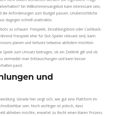
 Spielverhalten? Ein Willkommensangebot kann interessant sein,
d die Anforderungen zum Budget passen. Unübersichtliche
s dagegen schnell unattraktiv.
ebots zu schauen. Freispiele, Einzahlungsboni oder Cashback-
ährend Freispiele eher für Slot-Spieler relevant sind, kann
essions planen und Verluste teilweise abfedern möchten.
Spiele zum Umsatz beitragen, ob ein Zeitlimit gilt und ob
 So vermeidet man Enttäuschungen und kann besser
halten passt.
ahlungen und
bwicklung. Gerade hier zeigt sich, wie gut eine Plattform im
achvollziehbar sein. Noch wichtiger ist jedoch, dass
Geld abheben möchte, erwartet zu Recht einen klaren Prozess