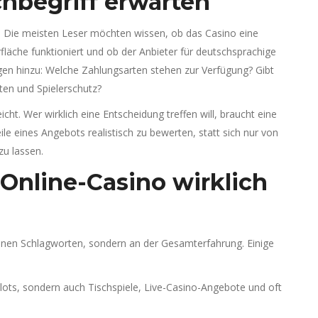
hbegriff erwarten
n. Die meisten Leser möchten wissen, ob das Casino eine
fläche funktioniert und ob der Anbieter für deutschsprachige
gen hinzu: Welche Zahlungsarten stehen zur Verfügung? Gibt
ten und Spielerschutz?
cht. Wer wirklich eine Entscheidung treffen will, braucht eine
ile eines Angebots realistisch zu bewerten, statt sich nur von
zu lassen.
Online-Casino wirklich
lnen Schlagworten, sondern an der Gesamterfahrung. Einige
lots, sondern auch Tischspiele, Live-Casino-Angebote und oft