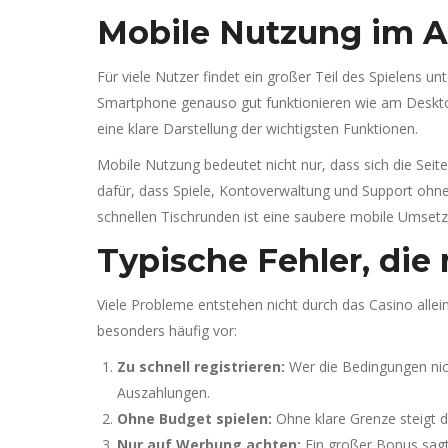
Mobile Nutzung im A
Für viele Nutzer findet ein großer Teil des Spielens u
Smartphone genauso gut funktionieren wie am Desktop
eine klare Darstellung der wichtigsten Funktionen.
Mobile Nutzung bedeutet nicht nur, dass sich die Seite
dafür, dass Spiele, Kontoverwaltung und Support ohne
schnellen Tischrunden ist eine saubere mobile Umsetzu
Typische Fehler, die
Viele Probleme entstehen nicht durch das Casino all
besonders häufig vor:
Zu schnell registrieren:
Wer die Bedingungen nich
Auszahlungen.
Ohne Budget spielen:
Ohne klare Grenze steigt da
Nur auf Werbung achten:
Ein großer Bonus sagt 