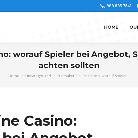
988 885 7541
HOME
OU
o: worauf Spieler bei Angebot, 
achten sollten
You are here:
Home
Uncategorized
Sunmaker Online Casino: worauf Spieler…
ne Casino:
 bei Angebot,