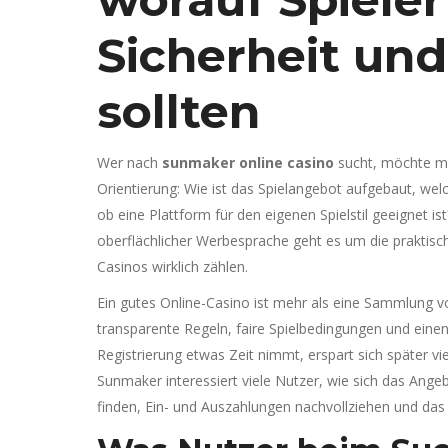
Sicherheit un
sollten
Wer nach
sunmaker online casino
sucht, möchte me
Orientierung: Wie ist das Spielangebot aufgebaut, wel
ob eine Plattform für den eigenen Spielstil geeignet is
oberflächlicher Werbesprache geht es um die praktisc
Casinos wirklich zählen.
Ein gutes Online-Casino ist mehr als eine Sammlung vo
transparente Regeln, faire Spielbedingungen und eine
Registrierung etwas Zeit nimmt, erspart sich später v
Sunmaker interessiert viele Nutzer, wie sich das Angeb
finden, Ein- und Auszahlungen nachvollziehen und das S