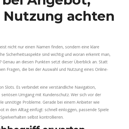
d Nutzung achten
ist nicht nur einen Namen finden, sondern eine klare
che Sicherheitsaspekte sind wichtig und woran erkennt man,
t? Genau an diesen Punkten setzt dieser Überblick an. Statt
hen Fragen, die bei der Auswahl und Nutzung eines Online-
n Slots. Es verbindet eine verständliche Navigation,
n seriösen Umgang mit Kundenschutz. Wer sich vor der
iele unnötige Probleme. Gerade bei einem Anbieter wie
ot in den Alltag einfügt: schnell einloggen, passende Spiele
pielverhalten selbst kontrollieren.