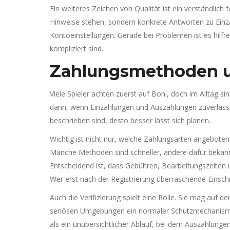
Ein weiteres Zeichen von Qualität ist ein verständlich f
Hinweise stehen, sondern konkrete Antworten zu Einza
Kontoeinstellungen. Gerade bei Problemen ist es hilfr
kompliziert sind.
Zahlungsmethoden u
Viele Spieler achten zuerst auf Boni, doch im Alltag 
dann, wenn Einzahlungen und Auszahlungen zuverlässig
beschrieben sind, desto besser lässt sich planen.
Wichtig ist nicht nur, welche Zahlungsarten angebote
Manche Methoden sind schneller, andere dafür bekannte
Entscheidend ist, dass Gebühren, Bearbeitungszeiten 
Wer erst nach der Registrierung überraschende Einschr
Auch die Verifizierung spielt eine Rolle. Sie mag auf de
seriösen Umgebungen ein normaler Schutzmechanismus. 
als ein unübersichtlicher Ablauf, bei dem Auszahlungen