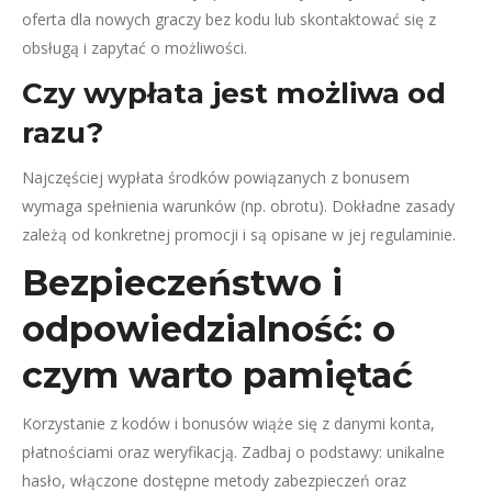
oferta dla nowych graczy bez kodu lub skontaktować się z
obsługą i zapytać o możliwości.
Czy wypłata jest możliwa od
razu?
Najczęściej wypłata środków powiązanych z bonusem
wymaga spełnienia warunków (np. obrotu). Dokładne zasady
zależą od konkretnej promocji i są opisane w jej regulaminie.
Bezpieczeństwo i
odpowiedzialność: o
czym warto pamiętać
Korzystanie z kodów i bonusów wiąże się z danymi konta,
płatnościami oraz weryfikacją. Zadbaj o podstawy: unikalne
hasło, włączone dostępne metody zabezpieczeń oraz