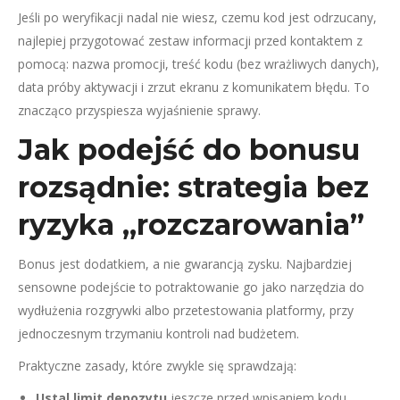
Jeśli po weryfikacji nadal nie wiesz, czemu kod jest odrzucany,
najlepiej przygotować zestaw informacji przed kontaktem z
pomocą: nazwa promocji, treść kodu (bez wrażliwych danych),
data próby aktywacji i zrzut ekranu z komunikatem błędu. To
znacząco przyspiesza wyjaśnienie sprawy.
Jak podejść do bonusu
rozsądnie: strategia bez
ryzyka „rozczarowania”
Bonus jest dodatkiem, a nie gwarancją zysku. Najbardziej
sensowne podejście to potraktowanie go jako narzędzia do
wydłużenia rozgrywki albo przetestowania platformy, przy
jednoczesnym trzymaniu kontroli nad budżetem.
Praktyczne zasady, które zwykle się sprawdzają:
Ustal limit depozytu
jeszcze przed wpisaniem kodu.