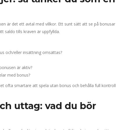
n är det ett avtal med villkor. Ett sunt sätt att se på bonusar
t saldo tills kraven är uppfyllda.
 och/eller insättning omsättas?
bonusen är aktiv?
pelar med bonus?
et ofta smartare att spela utan bonus och behålla full kontroll
h uttag: vad du bör