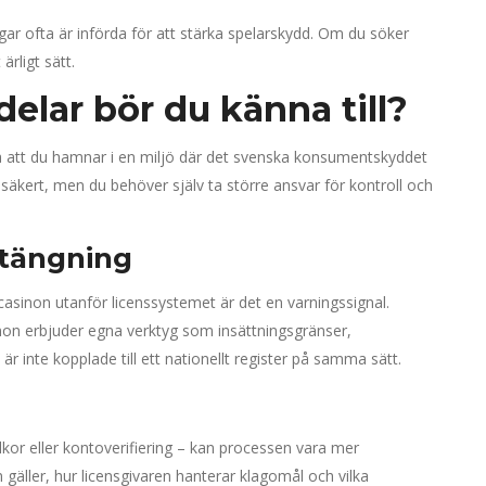
gar ofta är införda för att stärka spelarskydd. Om du söker
ärligt sätt.
delar bör du känna till?
ra att du hamnar i en miljö där det svenska konsumentskyddet
 osäkert, men du behöver själv ta större ansvar för kontroll och
stängning
asinon utanför licenssystemet är det en varningssignal.
non erbjuder egna verktyg som insättningsgränser,
r inte kopplade till ett nationellt register på samma sätt.
lkor eller kontoverifiering – kan processen vara mer
 gäller, hur licensgivaren hanterar klagomål och vilka