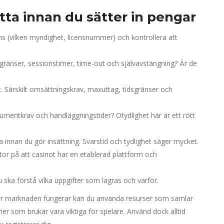
etta innan du sätter in pengar
ns (vilken myndighet, licensnummer) och kontrollera att
tgränser, sessionstimer, time-out och självavstängning? Är de
t. Särskilt omsättningskrav, maxuttag, tidsgränser och
kumentkrav och handläggningstider? Otydlighet här är ett rött
innan du gör insättning. Svarstid och tydlighet säger mycket.
tor på att casinot har en etablerad plattform och
u ska förstå vilka uppgifter som lagras och varför.
 hur marknaden fungerar kan du använda resurser som samlar
rier som brukar vara viktiga för spelare. Använd dock alltid