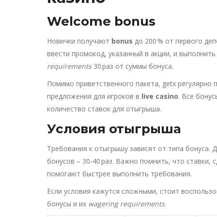
Welcome bonus
Новички получают
bonus
до 200 % от первого деп
ввести промокод, указанный в акции, и выполнит
requirements
30 раз от суммы бонуса.
Помимо приветственного пакета, getx регулярно п
предложения для игроков в
live casino
. Все бону
количество ставок для отыгрыша.
Условия отыгрыша
Требования к отыгрышу зависят от типа бонуса. Дл
бонусов – 30‑40 раз. Важно помнить, что ставки,
помогают быстрее выполнить требования.
Если условия кажутся сложными, стоит воспользо
бонусы и их
wagering requirements
.