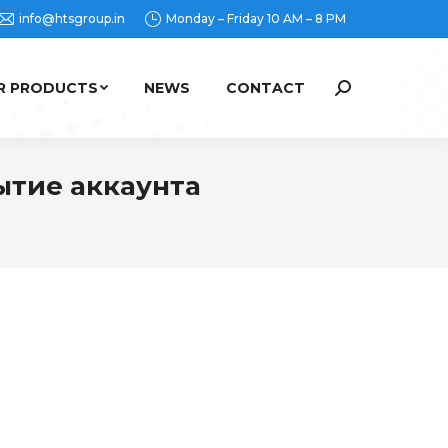
info@htsgroup.in
Monday – Friday 10 AM – 8 PM
R PRODUCTS
NEWS
CONTACT
Search:
ытие аккаунта