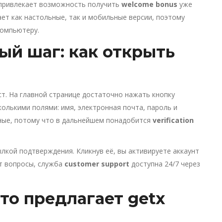
 привлекает возможность получить
welcome bonus
уже
ает как настольные, так и мобильные версии, поэтому
компьютеру.
ый шаг: как открыть
ст. На главной странице достаточно нажать кнопку
колькими полями: имя, электронная почта, пароль и
ные, потому что в дальнейшем понадобится
verification
лкой подтверждения. Кликнув её, вы активируете аккаунт
ут вопросы, служба
customer support
доступна 24/7 через
что предлагает getx