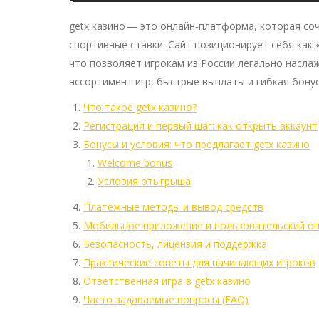
getx казино — это онлайн‑платформа, которая соч
спортивные ставки. Сайт позиционирует себя как «
что позволяет игрокам из России легально насл
ассортимент игр, быстрые выплаты и гибкая бонус
Что такое getx казино?
Регистрация и первый шаг: как открыть аккаунт
Бонусы и условия: что предлагает getx казино
Welcome bonus
Условия отыгрыша
Платёжные методы и вывод средств
Мобильное приложение и пользовательский о
Безопасность, лицензия и поддержка
Практические советы для начинающих игроков
Ответственная игра в getx казино
Часто задаваемые вопросы (FAQ)