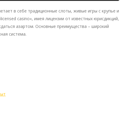
етает в себе традиционные слоты, живые игры с крупье и
licensed casino», имея лицензии от известных юрисдикций,
аждаться азартом. Основные преимущества – широкий
ная система.
пыт