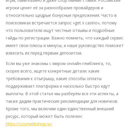
игры, лайв‑казино и даже спортивные ставки. Российские
игроки ценят её за разнообразие провайдеров и
относительно щедрые бонусные предложения. Часто в
поисковиках встречается запрос «get x casino», потому
что пользователи ищут честные отзывы и подробные
гайды по регистрации. Важно помнить, что каждый сервис
имеет свои плюсы и минусы, и наше руководство поможет
взвесить их перед первым депозитом.
Если вы уже знакомы с миром онлайн‑гемблинга, то,
скорее всего, ищете конкретные детали: какие
требования к отыгрышу, какие способы оплаты
поддерживает платформа и насколько быстро идут
выплаты. В этой статье мы разберём все эти аспекты, а
также дадим практические рекомендации для новичков.
Кроме того, мы включим один единственный внешний
ресурс, который может быть полезен:
https://cosmetikshop.ru/
.