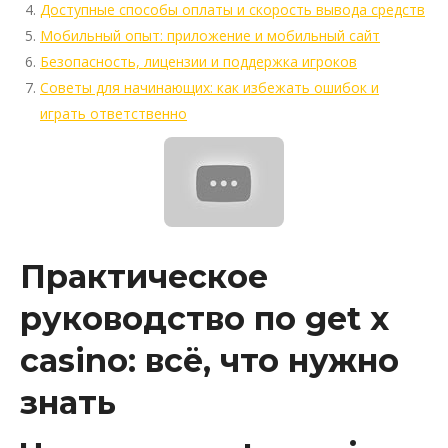
Доступные способы оплаты и скорость вывода средств
Мобильный опыт: приложение и мобильный сайт
Безопасность, лицензии и поддержка игроков
Советы для начинающих: как избежать ошибок и
играть ответственно
Практическое
руководство по get x
casino: всё, что нужно
знать