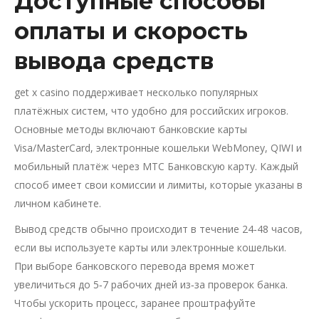
Доступные способы
оплаты и скорость
вывода средств
get x casino поддерживает несколько популярных
платёжных систем, что удобно для российских игроков.
Основные методы включают банковские карты
Visa/MasterCard, электронные кошельки WebMoney, QIWI и
мобильный платёж через МТС Банковскую карту. Каждый
способ имеет свои комиссии и лимиты, которые указаны в
личном кабинете.
Вывод средств обычно происходит в течение 24‑48 часов,
если вы используете карты или электронные кошельки.
При выборе банковского перевода время может
увеличиться до 5‑7 рабочих дней из‑за проверок банка.
Чтобы ускорить процесс, заранее проштрафуйте