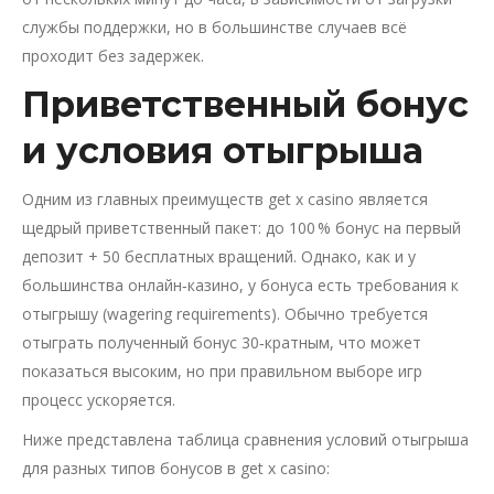
службы поддержки, но в большинстве случаев всё
проходит без задержек.
Приветственный бонус
и условия отыгрыша
Одним из главных преимуществ get x casino является
щедрый приветственный пакет: до 100 % бонус на первый
депозит + 50 бесплатных вращений. Однако, как и у
большинства онлайн‑казино, у бонуса есть требования к
отыгрышу (wagering requirements). Обычно требуется
отыграть полученный бонус 30‑кратным, что может
показаться высоким, но при правильном выборе игр
процесс ускоряется.
Ниже представлена таблица сравнения условий отыгрыша
для разных типов бонусов в get x casino: