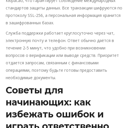
Кюрасао, что гарантирует соблюдение международных
стандартов защиты данных. Все транзакции шифруются по
протоколу SSL‑256, а персональная информация хранится
в зашифрованных базах.
Служба поддержки работает круглосуточно через чат,
электронную почту и телефон. Ответ обычно даётся в
течение 2‑5 минут, что удобно при возникновении
вопросов о верификации или выводе средств. Приоритет
отдается запросам, связанным с финансовыми
операциями, поэтому будьте готовы предоставить
необходимые документы.
Советы для
начинающих: как
избежать ошибок и
играть ответственно