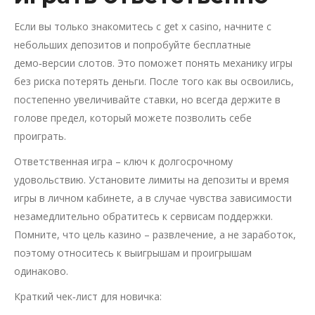
Если вы только знакомитесь с get x casino, начните с
небольших депозитов и попробуйте бесплатные
демо‑версии слотов. Это поможет понять механику игры
без риска потерять деньги. После того как вы освоились,
постепенно увеличивайте ставки, но всегда держите в
голове предел, который можете позволить себе
проиграть.
Ответственная игра – ключ к долгосрочному
удовольствию. Установите лимиты на депозиты и время
игры в личном кабинете, а в случае чувства зависимости
незамедлительно обратитесь к сервисам поддержки.
Помните, что цель казино – развлечение, а не заработок,
поэтому относитесь к выигрышам и проигрышам
одинаково.
Краткий чек‑лист для новичка: