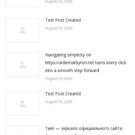
August 10, 2026
Test Post Created
August 10, 2026
Navigating simplicity on
https://ardematbyron.net turns every click
into a smooth step forward
August 10, 2026
Test Post Created
August 10, 2026
1win — зеркало официального сайта