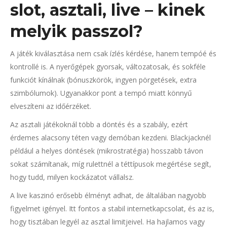
slot, asztali, live – kinek
melyik passzol?
A játék kiválasztása nem csak ízlés kérdése, hanem tempóé és
kontrollé is. A nyerőgépek gyorsak, változatosak, és sokféle
funkciót kínálnak (bónuszkörök, ingyen pörgetések, extra
szimbólumok). Ugyanakkor pont a tempó miatt könnyű
elveszíteni az időérzéket.
Az asztali játékoknál több a döntés és a szabály, ezért
érdemes alacsony téten vagy demóban kezdeni. Blackjacknél
például a helyes döntések (mikrostratégia) hosszabb távon
sokat számítanak, míg rulettnél a téttípusok megértése segít,
hogy tudd, milyen kockázatot vállalsz.
A live kaszinó erősebb élményt adhat, de általában nagyobb
figyelmet igényel. Itt fontos a stabil internetkapcsolat, és az is,
hogy tisztában legyél az asztal limitjeivel. Ha hajlamos vagy