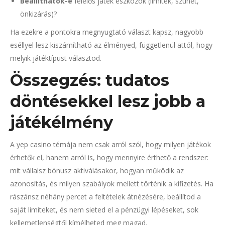
Beállíthatók-e
felelős játék eszközök (limitek, szünet,
önkizárás)?
Ha ezekre a pontokra megnyugtató választ kapsz, nagyobb
eséllyel lesz kiszámítható az élményed, függetlenül attól, hogy
melyik játéktípust választod.
Összegzés: tudatos
döntésekkel lesz jobb a
játékélmény
A yep casino témája nem csak arról szól, hogy milyen játékok
érhetők el, hanem arról is, hogy mennyire érthető a rendszer:
mit vállalsz bónusz aktiválásakor, hogyan működik az
azonosítás, és milyen szabályok mellett történik a kifizetés. Ha
rászánsz néhány percet a feltételek átnézésére, beállítod a
saját limiteket, és nem sieted el a pénzügyi lépéseket, sok
kellemetlenségtől kímélheted meg magad.