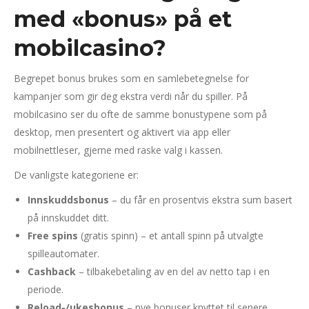
med «bonus» på et
mobilcasino?
Begrepet bonus brukes som en samlebetegnelse for
kampanjer som gir deg ekstra verdi når du spiller. På
mobilcasino ser du ofte de samme bonustypene som på
desktop, men presentert og aktivert via app eller
mobilnettleser, gjerne med raske valg i kassen.
De vanligste kategoriene er:
Innskuddsbonus
– du får en prosentvis ekstra sum basert
på innskuddet ditt.
Free spins
(gratis spinn) – et antall spinn på utvalgte
spilleautomater.
Cashback
– tilbakebetaling av en del av netto tap i en
periode.
Reload-/ukesbonus
– nye bonuser knyttet til senere