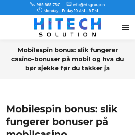
988 885 7541
info@htsgroup.in
Monday – Friday 10 AM – 8 PM
Search:
Mobilespin bonus: slik fungerer
casino-bonuser på mobil og hva du
bør sjekke før du takker ja
You are here:
Mobilespin bonus: slik
fungerer bonuser på
mobilcasino