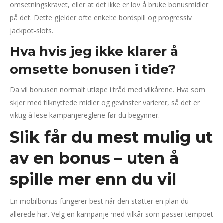
omsetningskravet, eller at det ikke er lov å bruke bonusmidler
på det. Dette gjelder ofte enkelte bordspill og progressiv
jackpot-slots.
Hva hvis jeg ikke klarer å
omsette bonusen i tide?
Da vil bonusen normalt utløpe i tråd med vilkårene. Hva som
skjer med tilknyttede midler og gevinster varierer, så det er
viktig å lese kampanjereglene før du begynner.
Slik får du mest mulig ut
av en bonus – uten å
spille mer enn du vil
En mobilbonus fungerer best når den støtter en plan du
allerede har. Velg en kampanje med vilkår som passer tempoet