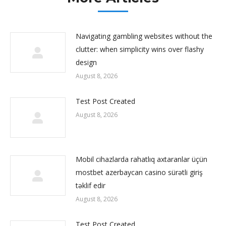
Navigating gambling websites without the
clutter: when simplicity wins over flashy
design
August 8, 2026
Test Post Created
August 8, 2026
Mobil cihazlarda rahatlıq axtaranlar üçün
mostbet azerbaycan casino sürətli giriş
təklif edir
August 8, 2026
Test Post Created