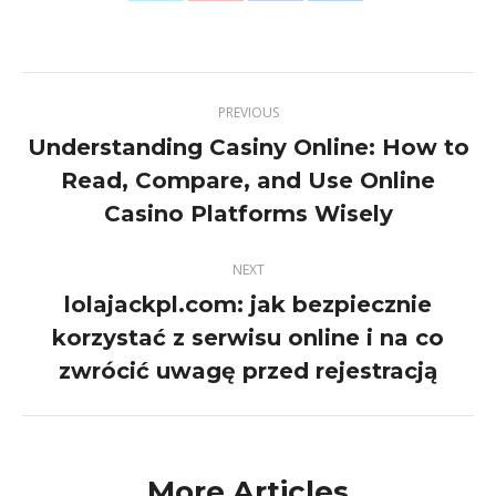
on
on
on
on
Twitter
Pinterest
Facebook
LinkedIn
Post
PREVIOUS
navigation
Understanding Casiny Online: How to
Read, Compare, and Use Online
Previous
post:
Casino Platforms Wisely
NEXT
lolajackpl.com: jak bezpiecznie
korzystać z serwisu online i na co
Next
post:
zwrócić uwagę przed rejestracją
More Articles