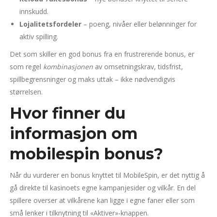
innskudd.
Lojalitetsfordeler
– poeng, nivåer eller belønninger for
aktiv spilling.
Det som skiller en god bonus fra en frustrerende bonus, er
som regel
kombinasjonen
av omsetningskrav, tidsfrist,
spillbegrensninger og maks uttak – ikke nødvendigvis
størrelsen.
Hvor finner du
informasjon om
mobilespin bonus?
Når du vurderer en bonus knyttet til MobileSpin, er det nyttig å
gå direkte til kasinoets egne kampanjesider og vilkår. En del
spillere overser at vilkårene kan ligge i egne faner eller som
små lenker i tilknytning til «Aktiver»-knappen.