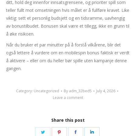
ditt, hold deg innenfor innsatsgrensene, og prioriter spill som
teller fullt mot omsetningen hvis målet er å fullføre kravet. Like
viktig: sett et personlig budsjett og en tidsramme, uavhengig
av bonustilbudet. Bonusen skal være et tillegg, ikke en grunn til
å øke risikoen.
Når du bruker et par minutter på å forstå vilkårene, blir det
også lettere å vurdere om en mobilespin bonus faktisk er verdt
å aktivere – eller om du heller bør spille uten kampanje denne
gangen.
Category:
Uncategorized
By
adm_32bed5
July 4, 2026
Leave a comment
Share this post
Share
Share
Share
Share