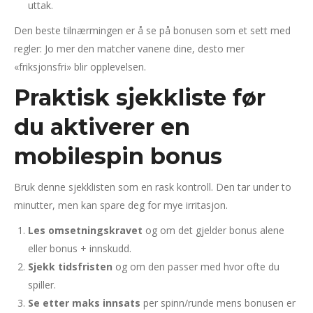
uttak.
Den beste tilnærmingen er å se på bonusen som et sett med
regler: Jo mer den matcher vanene dine, desto mer
«friksjonsfri» blir opplevelsen.
Praktisk sjekkliste før
du aktiverer en
mobilespin bonus
Bruk denne sjekklisten som en rask kontroll. Den tar under to
minutter, men kan spare deg for mye irritasjon.
Les omsetningskravet
og om det gjelder bonus alene
eller bonus + innskudd.
Sjekk tidsfristen
og om den passer med hvor ofte du
spiller.
Se etter maks innsats
per spinn/runde mens bonusen er