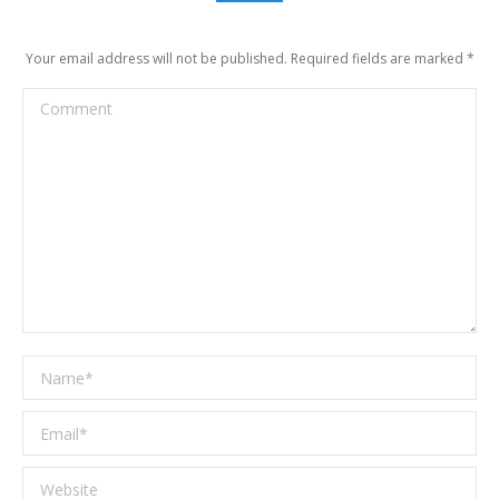
Your email address will not be published. Required fields are marked
*
Comment
Name *
Email *
Website