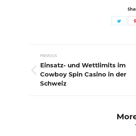
Sha
Share
on
Twitte
Post
PREVIOUS
navigation
Einsatz- und Wettlimits im
Cowboy Spin Casino in der
Previous
post:
Schweiz
More