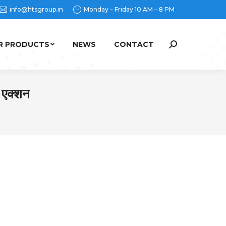
info@htsgroup.in
Monday – Friday 10 AM – 8 PM
R PRODUCTS
NEWS
CONTACT
Search:
 एक्शन