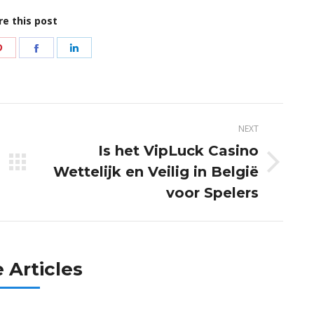
re this post
Share
Share
Share
on
on
on
r
Pinterest
Facebook
LinkedIn
NEXT
Is het VipLuck Casino
Wettelijk en Veilig in België
Next
post:
voor Spelers
 Articles