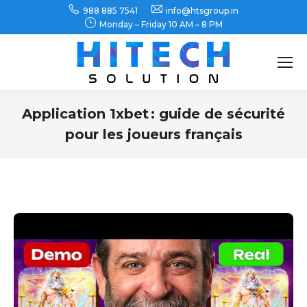
988 885 7541
info@htsgroup.in
Monday – Friday 10 AM – 8 PM
Search:
Application 1xbet : guide de sécurité
pour les joueurs français
You are here: