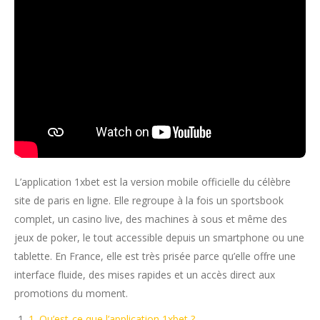
L’application 1xbet est la version mobile officielle du célèbre
site de paris en ligne. Elle regroupe à la fois un sportsbook
complet, un casino live, des machines à sous et même des
jeux de poker, le tout accessible depuis un smartphone ou une
tablette. En France, elle est très prisée parce qu’elle offre une
interface fluide, des mises rapides et un accès direct aux
promotions du moment.
1. Qu’est‑ce que l’application 1xbet ?