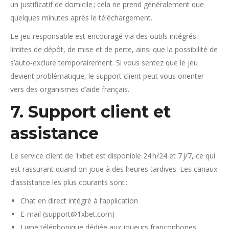
un justificatif de domicile ; cela ne prend généralement que
quelques minutes après le téléchargement.
Le jeu responsable est encouragé via des outils intégrés :
limites de dépôt, de mise et de perte, ainsi que la possibilité de
s’auto‑exclure temporairement. Si vous sentez que le jeu
devient problématique, le support client peut vous orienter
vers des organismes d’aide français.
7. Support client et
assistance
Le service client de 1xbet est disponible 24 h/24 et 7 j/7, ce qui
est rassurant quand on joue à des heures tardives. Les canaux
d’assistance les plus courants sont :
Chat en direct intégré à l’application
E‑mail (support@1xbet.com)
Ligne téléphonique dédiée aux joueurs francophones