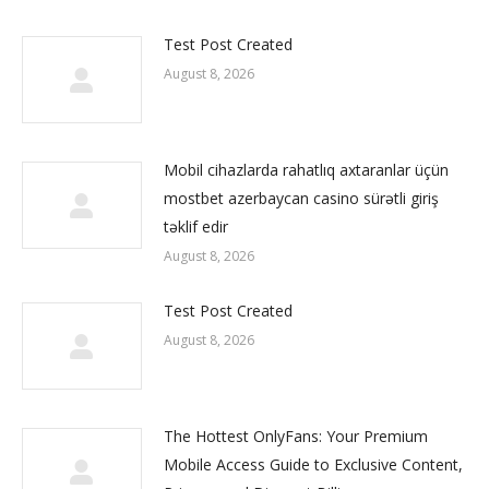
Test Post Created
August 8, 2026
Mobil cihazlarda rahatlıq axtaranlar üçün
mostbet azerbaycan casino sürətli giriş
təklif edir
August 8, 2026
Test Post Created
August 8, 2026
The Hottest OnlyFans: Your Premium
Mobile Access Guide to Exclusive Content,