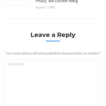
Privacy, and Discreet Billing
August 7, 2026
Leave a Reply
Your email address will not be published. Required fields are marked
*
Comment