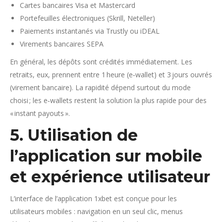
Cartes bancaires Visa et Mastercard
Portefeuilles électroniques (Skrill, Neteller)
Paiements instantanés via Trustly ou iDEAL
Virements bancaires SEPA
En général, les dépôts sont crédités immédiatement. Les
retraits, eux, prennent entre 1 heure (e‑wallet) et 3 jours ouvrés
(virement bancaire). La rapidité dépend surtout du mode
choisi ; les e‑wallets restent la solution la plus rapide pour des
« instant payouts ».
5. Utilisation de
l’application sur mobile
et expérience utilisateur
L’interface de l’application 1xbet est conçue pour les
utilisateurs mobiles : navigation en un seul clic, menus