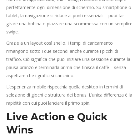
perfettamente ogni dimensione di schermo. Su smartphone o
tablet, la navigazione si riduce ai punti essenziali – puoi far
girare una bobina o piazzare una scommessa con un semplice
swipe.
Grazie a un layout così snello, i tempi di caricamento
rimangono sotto i due secondi anche durante i picchi di
traffico. Ciò significa che puoi iniziare una sessione durante la
pausa pranzo e terminarla prima che finisca il caffè – senza
aspettare che i grafici si carichino.
L’esperienza mobile rispecchia quella desktop in termini di
selezione di giochi e struttura dei bonus. L’unica differenza è la
rapidità con cui puoi lanciare il primo spin.
Live Action e Quick
Wins