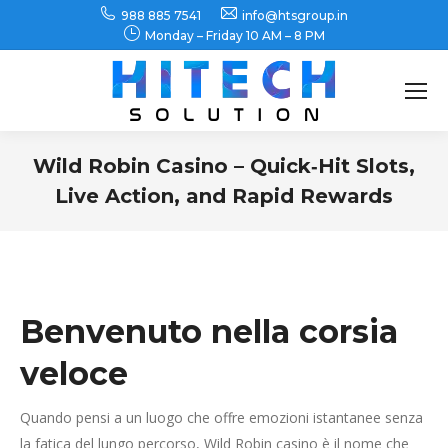
988 885 7541
info@htsgroup.in
Monday – Friday 10 AM – 8 PM
Search:
Wild Robin Casino – Quick‑Hit Slots,
Live Action, and Rapid Rewards
You are here:
Benvenuto nella corsia
veloce
Quando pensi a un luogo che offre emozioni istantanee senza
la fatica del lungo percorso, Wild Robin casino è il nome che