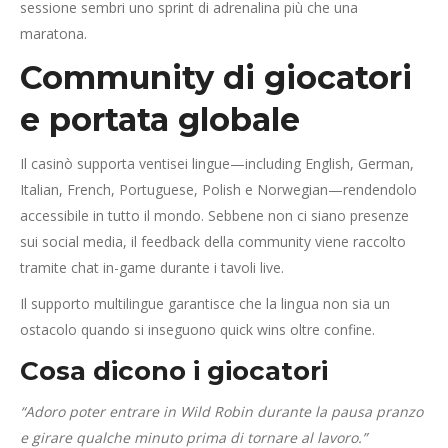
sessione sembri uno sprint di adrenalina più che una
maratona.
Community di giocatori
e portata globale
Il casinò supporta ventisei lingue—including English, German,
Italian, French, Portuguese, Polish e Norwegian—rendendolo
accessibile in tutto il mondo. Sebbene non ci siano presenze
sui social media, il feedback della community viene raccolto
tramite chat in-game durante i tavoli live.
Il supporto multilingue garantisce che la lingua non sia un
ostacolo quando si inseguono quick wins oltre confine.
Cosa dicono i giocatori
“Adoro poter entrare in Wild Robin durante la pausa pranzo
e girare qualche minuto prima di tornare al lavoro.”