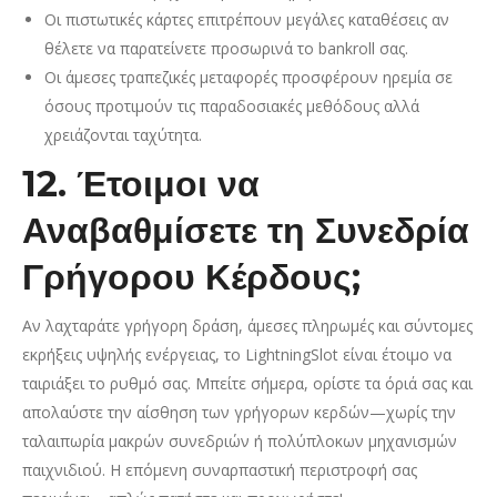
Οι πιστωτικές κάρτες επιτρέπουν μεγάλες καταθέσεις αν
θέλετε να παρατείνετε προσωρινά το bankroll σας.
Οι άμεσες τραπεζικές μεταφορές προσφέρουν ηρεμία σε
όσους προτιμούν τις παραδοσιακές μεθόδους αλλά
χρειάζονται ταχύτητα.
12. Έτοιμοι να
Αναβαθμίσετε τη Συνεδρία
Γρήγορου Κέρδους;
Αν λαχταράτε γρήγορη δράση, άμεσες πληρωμές και σύντομες
εκρήξεις υψηλής ενέργειας, το LightningSlot είναι έτοιμο να
ταιριάξει το ρυθμό σας. Μπείτε σήμερα, ορίστε τα όριά σας και
απολαύστε την αίσθηση των γρήγορων κερδών—χωρίς την
ταλαιπωρία μακρών συνεδριών ή πολύπλοκων μηχανισμών
παιχνιδιού. Η επόμενη συναρπαστική περιστροφή σας