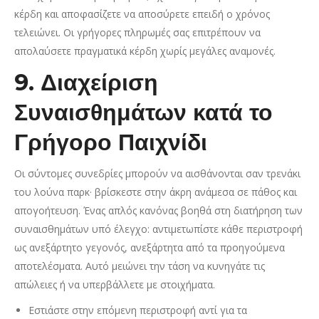
κέρδη και αποφασίζετε να αποσύρετε επειδή ο χρόνος
τελειώνει. Οι γρήγορες πληρωμές σας επιτρέπουν να
απολαύσετε πραγματικά κέρδη χωρίς μεγάλες αναμονές.
9. Διαχείριση
Συναισθημάτων κατά το
Γρήγορο Παιχνίδι
Οι σύντομες συνεδρίες μπορούν να αισθάνονται σαν τρενάκι
του λούνα παρκ· βρίσκεστε στην άκρη ανάμεσα σε πάθος και
απογοήτευση. Ένας απλός κανόνας βοηθά στη διατήρηση των
συναισθημάτων υπό έλεγχο: αντιμετωπίστε κάθε περιστροφή
ως ανεξάρτητο γεγονός, ανεξάρτητα από τα προηγούμενα
αποτελέσματα. Αυτό μειώνει την τάση να κυνηγάτε τις
απώλειες ή να υπερβάλλετε με στοιχήματα.
Εστιάστε στην επόμενη περιστροφή αντί για τα