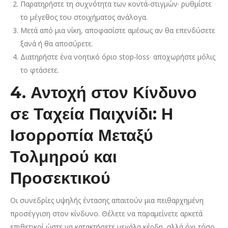
Παρατηρήστε τη συχνότητα των κοντά‑στιγμών· ρυθμίστε
το μέγεθος του στοιχήματος ανάλογα.
Μετά από μια νίκη, αποφασίστε αμέσως αν θα επενδύσετε
ξανά ή θα αποσύρετε.
Διατηρήστε ένα νοητικό όριο stop‑loss· αποχωρήστε μόλις
το φτάσετε.
4. Αντοχή στον Κίνδυνο
σε Ταχεία Παιχνίδι: Η
Ισορροπία Μεταξύ
Τολμηρού και
Προσεκτικού
Οι συνεδρίες υψηλής έντασης απαιτούν μια πειθαρχημένη
προσέγγιση στον κίνδυνο. Θέλετε να παραμείνετε αρκετά
επιθετικοί ώστε να κατακτήσετε μεγάλα κέρδη, αλλά όχι τόσο