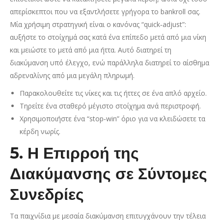
απερίσκεπτοι που να εξαντλήσετε γρήγορα το bankroll σας.
Μία χρήσιμη στρατηγική είναι ο κανόνας “quick‑adjust”:
αυξήστε το στοίχημά σας κατά ένα επίπεδο μετά από μια νίκη
και μειώστε το μετά από μια ήττα. Αυτό διατηρεί τη
διακύμανση υπό έλεγχο, ενώ παράλληλα διατηρεί το αίσθημα
αδρεναλίνης από μια μεγάλη πληρωμή.
Παρακολουθείτε τις νίκες και τις ήττες σε ένα απλό αρχείο.
Τηρείτε ένα σταθερό μέγιστο στοίχημα ανά περιστροφή.
Χρησιμοποιήστε ένα “stop‑win” όριο για να κλειδώσετε τα
κέρδη νωρίς.
5. Η Επιρροή της
Διακύμανσης σε Σύντομες
Συνεδρίες
Τα παιχνίδια με μεσαία διακύμανση επιτυγχάνουν την τέλεια