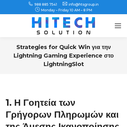
988 885 7541
info@htsgroup.in
Monday – Friday 10 AM – 8 PM
Search:
Strategies for Quick Win για την
Lightning Gaming Experience στο
LightningSlot
You are here:
1. Η Γοητεία των
Γρήγορων Πληρωμών και
της Άμεσης Ικανοποίησης