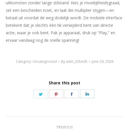
uitkomsten zonder lange stilstand. Kies je moeilijkheidsgraad,
zet een bescheiden inzet, en laat die multiplier stijgen—en
betaal uit voordat de weg dodelijk wordt. De mobiele interface
betekent dat je slechts één tik verwijderd bent van directe
actie, waar je ook bent. Pak je apparaat, druk op “Play,” en
ervaar vandaag nog de snelle spanning!
Category:
Uncategorized
By
adm_32bed5
June 29, 2026
Share this post
Share
Share
Share
Share
on
on
on
on
Twitter
Pinterest
Facebook
LinkedIn
Post
PREVIOUS