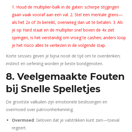
1. Houd de multiplier‑balk in de gaten: scherpe stijgingen
gaan vaak vooraf aan een val.
2. Stel een mentale grens—
als het 2x of 3x bereikt, overweeg dan uit te betalen.
3. Als
je op Hard staat en de multiplier snel boven de 4x ziet
springen, is het verstandig om vroeg te cashen; anders loop
je het risico alles te verliezen in de volgende stap.
Korte sessies geven je bijna nooit de tijd om te overdenken;
instinct en oefening worden je beste bondgenoten.
8. Veelgemaakte Fouten
bij Snelle Spelletjes
De grootste valkuilen zijn emotionele beslissingen en
overmoed over patroonherkenning.
Overmoed
: Geloven dat je valstrikken kunt zien—toeval
regeert.