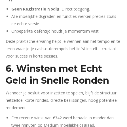
Geen Registratie Nodig
: Direct toegang.
Alle moeilijkheidsgraden en functies werken precies zoals
de echte versie.
Onbeperkte oefentijd houdt je momentum vast.
Deze praktische ervaring helpt je wennen aan het tempo en te
leren waar je je cash‑outdrempels het liefst instelt—cruciaal
voor succes in korte sessies.
6. Winsten met Echt
Geld in Snelle Ronden
Wanneer je besluit voor inzetten te spelen, blijft de structuur
hetzelfde: korte rondes, directe beslissingen, hoog potentieel
rendement.
Een recente winst van €342 werd behaald in minder dan
twee minuten op Medium moeilijkheidsgraad.