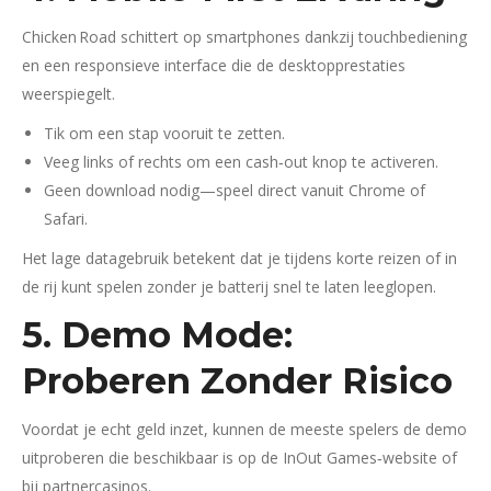
Chicken Road schittert op smartphones dankzij touchbediening
en een responsieve interface die de desktopprestaties
weerspiegelt.
Tik om een stap vooruit te zetten.
Veeg links of rechts om een cash‑out knop te activeren.
Geen download nodig—speel direct vanuit Chrome of
Safari.
Het lage datagebruik betekent dat je tijdens korte reizen of in
de rij kunt spelen zonder je batterij snel te laten leeglopen.
5. Demo Mode:
Proberen Zonder Risico
Voordat je echt geld inzet, kunnen de meeste spelers de demo
uitproberen die beschikbaar is op de InOut Games‑website of
bij partnercasinos.